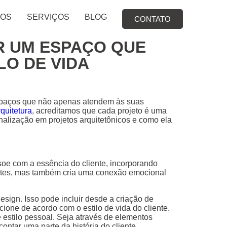
TOS
SERVIÇOS
BLOG
CONTATO
R UM ESPAÇO QUE
LO DE VIDA
espaços que não apenas atendem às suas
quitetura
, acreditamos que cada projeto é uma
onalização em projetos arquitetônicos e como ela
soe com a essência do cliente, incorporando
antes, mas também cria uma conexão emocional
sign. Isso pode incluir desde a criação de
ione de acordo com o estilo de vida do cliente.
estilo pessoal. Seja através de elementos
ontar uma parte da história do cliente.