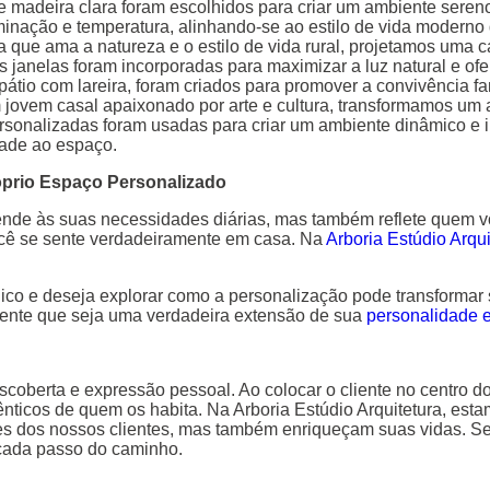
e madeira clara foram escolhidos para criar um ambiente sereno 
luminação e temperatura, alinhando-se ao estilo de vida moderno 
 que ama a natureza e o estilo de vida rural, projetamos uma 
janelas foram incorporadas para maximizar a luz natural e of
pátio com lareira, foram criados para promover a convivência fa
jovem casal apaixonado por arte e cultura, transformamos um
ersonalizadas foram usadas para criar um ambiente dinâmico e i
dade ao espaço.
óprio Espaço Personalizado
nde às suas necessidades diárias, mas também reflete quem v
você se sente verdadeiramente em casa. Na
Arboria Estúdio Arqui
nico e deseja explorar como a personalização pode transformar
iente que seja uma verdadeira extensão de sua
personalidade e 
scoberta e expressão pessoal. Ao colocar o cliente no centro 
ênticos de quem os habita. Na Arboria Estúdio Arquitetura, es
 dos nossos clientes, mas também enriqueçam suas vidas. Se 
 cada passo do caminho.