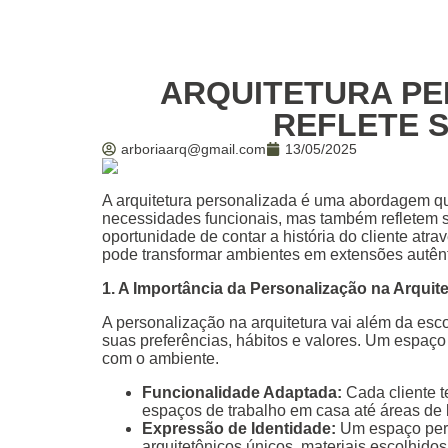
ARQUITETURA PE
REFLETE S
arboriaarq@gmail.com
13/05/2025
A arquitetura personalizada é uma abordagem qu
necessidades funcionais, mas também refletem s
oportunidade de contar a história do cliente atr
pode transformar ambientes em extensões autênt
1. A Importância da Personalização na Arquit
A personalização na arquitetura vai além da esc
suas preferências, hábitos e valores. Um espa
com o ambiente.
Funcionalidade Adaptada:
Cada cliente t
espaços de trabalho em casa até áreas de l
Expressão de Identidade:
Um espaço perso
arquitetônicos únicos, materiais escolhido