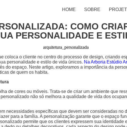
HOME
SOBRE
PROJE
RSONALIZADA: COMO CRIA
UA PERSONALIDADE E ESTI
e coloca o cliente no centro do processo de design, criando 
ua personalidade e estilo de vida únicos.
Na Arboria Estúdio Ar
avés do espaço. Neste artigo, exploramos a importância da pers
icas de quem os habita.
etura
olha de cores ou móveis. Trata-se de criar um ambiente que res
ço personalizado não só melhora a qualidade de vida dos ocup
em necessidades específicas que devem ser consideradas no de
azer para a família. A personalização garante que o espaço func
nalizado permite que os clientes expressem sua identidade e 
s a dedo ou detalhes decorativos, cada aspecto do design pode c