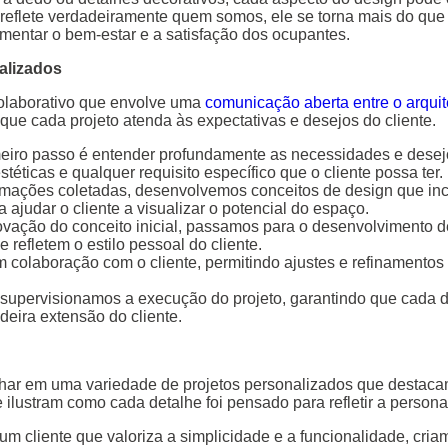
flete verdadeiramente quem somos, ele se torna mais do que a
entar o bem-estar e a satisfação dos ocupantes.
alizados
olaborativo que envolve uma
comunicação aberta entre o arquite
que cada projeto atenda às expectativas e desejos do cliente.
eiro passo é entender profundamente as necessidades e desejos
estéticas e qualquer requisito específico que o cliente possa ter.
ações coletadas, desenvolvemos conceitos de design que incor
judar o cliente a visualizar o potencial do espaço.
vação do conceito inicial, passamos para o desenvolvimento de
refletem o estilo pessoal do cliente.
colaboração com o cliente, permitindo ajustes e refinamentos p
supervisionamos a execução do projeto, garantindo que cada d
eira extensão do cliente.
alhar em uma variedade de projetos personalizados que destaca
ilustram como cada detalhe foi pensado para refletir a personal
um cliente que valoriza a simplicidade e a funcionalidade, cr