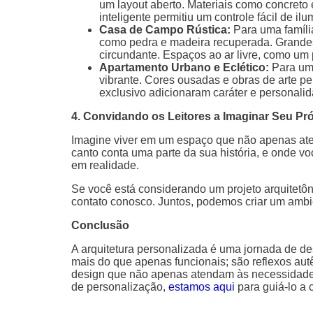
um layout aberto. Materiais como concreto 
inteligente permitiu um controle fácil de i
Casa de Campo Rústica:
Para uma família
como pedra e madeira recuperada. Grandes 
circundante. Espaços ao ar livre, como um 
Apartamento Urbano e Eclético:
Para um 
vibrante. Cores ousadas e obras de arte p
exclusivo adicionaram caráter e personali
4. Convidando os Leitores a Imaginar Seu Pr
Imagine viver em um espaço que não apenas ate
canto conta uma parte da sua história, e onde 
em realidade.
Se você está considerando um projeto arquitetô
contato conosco. Juntos, podemos criar um amb
Conclusão
A arquitetura personalizada é uma jornada de de
mais do que apenas funcionais; são reflexos aut
design que não apenas atendam às necessidades
de personalização,
estamos aqui
para guiá-lo a